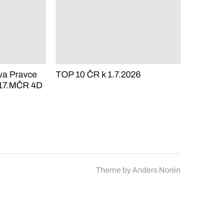
va Pravce
TOP 10 ČR k 1.7.2026
v 17.MČR 4D
Theme by
Anders Norén