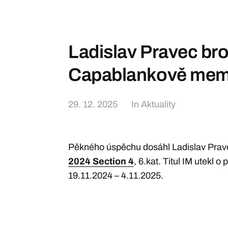
Ladislav Pravec br
Capablankově mem
29. 12. 2025
In
Aktuality
Pěkného úspěchu dosáhl Ladislav Prav
2024 Section 4
, 6.kat. Titul IM utekl 
19.11.2024 – 4.11.2025.