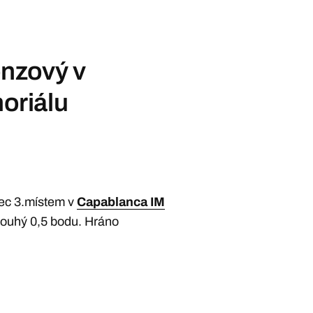
onzový v
oriálu
ec 3.místem v
Capablanca IM
o pouhý 0,5 bodu. Hráno