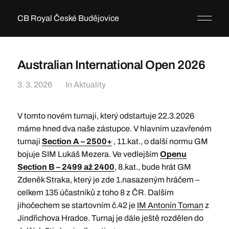
CB Royal České Budějovice
Australian International Open 2026
3. 3. 2026
In
Aktuality
V tomto novém turnaji, který odstartuje 22.3.2026
máme hned dva naše zástupce. V hlavním uzavřeném
turnaji
Section A – 2500+
, 11.kat., o další normu GM
bojuje SIM Lukáš Mezera. Ve vedlejším
Openu
Section B – 2499 až 2400
, 8.kat., bude hrát GM
Zdeněk Straka, který je zde 1.nasazeným hráčem –
celkem 135 účastníků z toho 8 z ČR. Dalším
jihočechem se startovním č.42 je
IM Antonín Toman
z
Jindřichova Hradce. Turnaj je dále ještě rozdělen do